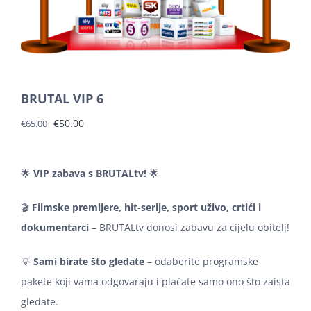
Košarica
BRUTAL VIP 6
Izvorna
Trenutna
€
50.00
€
65.00
cijena
cijena
bila
je:
🌟
VIP zabava s BRUTALtv!
🌟
je:
€50.00.
€65.00.
🎬
Filmske premijere, hit-serije, sport uživo, crtići i
dokumentarci
– BRUTALtv donosi zabavu za cijelu obitelj!
💡
Sami birate što gledate
– odaberite programske
pakete koji vama odgovaraju i plaćate samo ono što zaista
gledate.