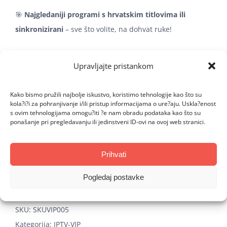
🎯
Najgledaniji programi s hrvatskim titlovima ili
sinkronizirani
– sve što volite, na dohvat ruke!
🔥
Pridruži se BRUTALtv i stvori svoju idealnu televiziju!
Upravljajte pristankom
🔥
Kako bismo pružili najbolje iskustvo, koristimo tehnologije kao što su
kola?i?i za pohranjivanje i/ili pristup informacijama o ure?aju. Uskla?enost
s ovim tehnologijama omogu?iti ?e nam obradu podataka kao što su
BRUTAL
ponašanje pri pregledavanju ili jedinstveni ID-ovi na ovoj web stranici.
VIP
6
DODAJ U KOŠARICU
Prihvati
količina
Pogledaj postavke
Add to Wishlist
SKU:
SKUVIP005
Kategorija:
IPTV-VIP