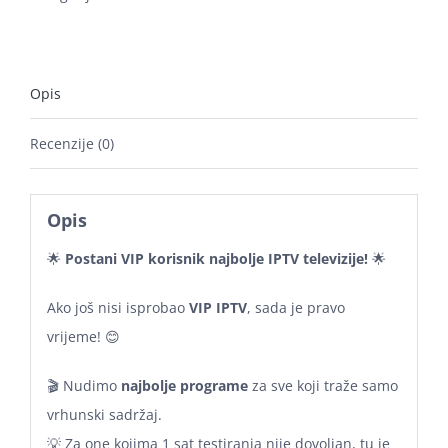
Opis
Recenzije (0)
Opis
🌟
Postani VIP korisnik najbolje IPTV televizije!
🌟
Ako još nisi isprobao
VIP IPTV
, sada je pravo
vrijeme! 😊
🎬 Nudimo
najbolje programe
za sve koji traže samo
vrhunski sadržaj.
💡 Za one kojima 1 sat testiranja nije dovoljan, tu je