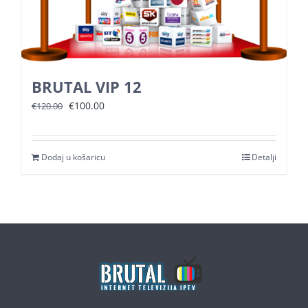
BRUTAL VIP 12
Izvorna
Trenutna
€
100.00
€
120.00
cijena
cijena
bila
je:
Dodaj u košaricu
Detalji
je:
€100.00.
€120.00.