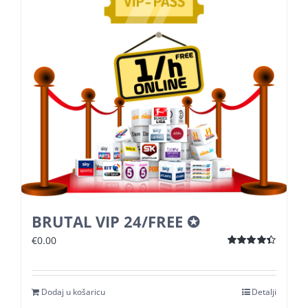
Košarica
BRUTAL VIP 24/FREE ✪
€
0.00
Ocijenjeno
4.38
od 5
Dodaj u košaricu
Detalji