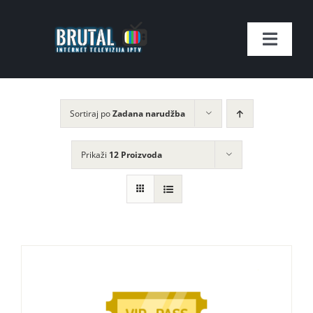
Skip
to
Toggle
content
Naviga
Naslovnica
Sortiraj po
Zadana narudžba
SHOP
Prikaži
12 Proizvoda
Kontakt
Moj račun
Lista Kanala
Imate pitanje?