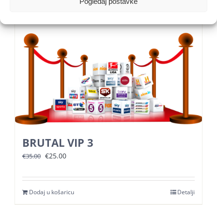
Pogledaj postavke
BRUTAL VIP 3
Izvorna
Trenutna
€
25.00
€
35.00
cijena
cijena
bila
je:
Dodaj u košaricu
Detalji
je:
€25.00.
€35.00.