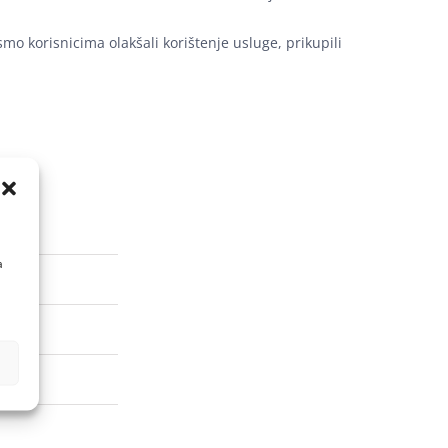
mo korisnicima olakšali korištenje usluge, prikupili
a
isa?