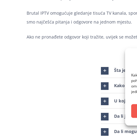
Brutal IPTV omogućuje gledanje tisuća TV kanala, sport
smo najčešća pitanja i odgovore na jednom mjestu.
Ako ne pronađete odgovor koji tražite, uvijek se možet
Šta je Brut
Kak
poh
Kako mogu 
omo
jed
U kojim ze
Da li je po
Da li mogu 