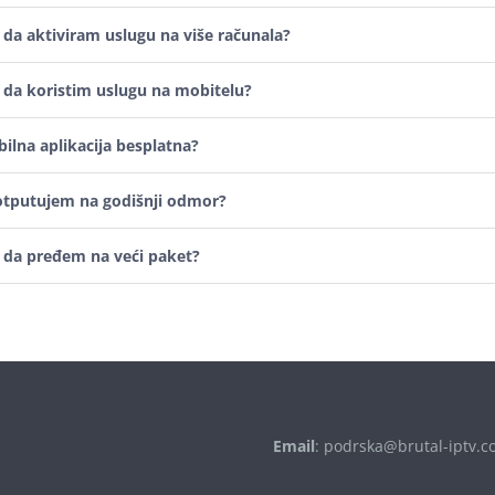
 da aktiviram uslugu na više računala?
 da koristim uslugu na mobitelu?
bilna aplikacija besplatna?
otputujem na godišnji odmor?
 da pređem na veći paket?
Email
:
podrska@brutal-iptv.