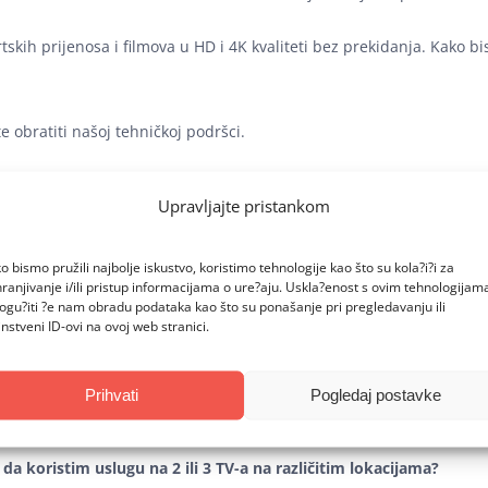
skih prijenosa i filmova u HD i 4K kvaliteti bez prekidanja. Kako bis
e obratiti našoj tehničkoj podršci.
Upravljajte pristankom
al IPTV?
o bismo pružili najbolje iskustvo, koristimo tehnologije kao što su kola?i?i za
ranjivanje i/ili pristup informacijama o ure?aju. Uskla?enost s ovim tehnologijam
koristiti Brutal IPTV uslugu?
gu?iti ?e nam obradu podataka kao što su ponašanje pri pregledavanju ili
instveni ID-ovi na ovoj web stranici.
mljama je dostupna Brutal IPTV usluga?
Prihvati
Pogledaj postavke
treban pristup internetu da bih gledao televiziju preko vašeg serv
da koristim uslugu na 2 ili 3 TV-a na različitim lokacijama?