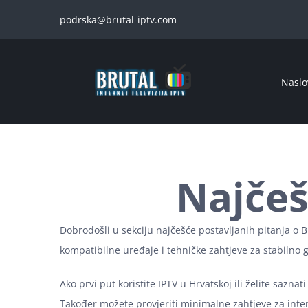
Skip
podrska@brutal-iptv.com
to
content
Naslo
Najčeš
Dobrodošli u sekciju najčešće postavljanih pitanja o B
kompatibilne uređaje i tehničke zahtjeve za stabilno g
Ako prvi put koristite IPTV u Hrvatskoj ili želite sazna
Također možete provjeriti minimalne zahtjeve za intern