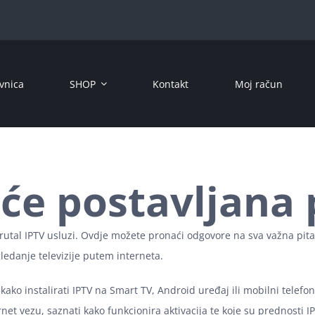
vnica
SHOP
Kontakt
Moj račun
će postavljana 
rutal IPTV usluzi. Ovdje možete pronaći odgovore na sva važna pitan
ledanje televizije putem interneta.
ti kako instalirati IPTV na Smart TV, Android uređaj ili mobilni telef
et vezu, saznati kako funkcionira aktivacija te koje su prednosti I