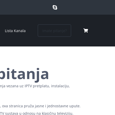
Lista Kanala
Imate pitanje?
pitanja
ja vezana uz IPTV pretplatu, instalaciju,
on, ova stranica pruža jasne i jednostavne upute.
PTV sustava u odnosu na klasičnu televiziju.