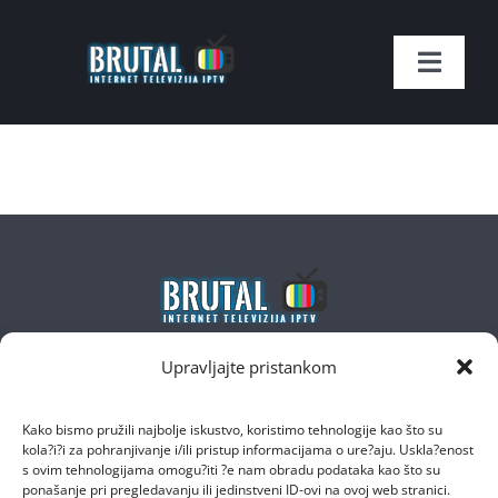
Skip
to
Toggle
content
Naviga
Naslovnica
SHOP
Kontakt
Moj račun
Upravljajte pristankom
Email
:
podrska@brutal-iptv.com
Lista Kanala
Kako bismo pružili najbolje iskustvo, koristimo tehnologije kao što su
Traži...
kola?i?i za pohranjivanje i/ili pristup informacijama o ure?aju. Uskla?enost
s ovim tehnologijama omogu?iti ?e nam obradu podataka kao što su
ponašanje pri pregledavanju ili jedinstveni ID-ovi na ovoj web stranici.
Imate pitanje?