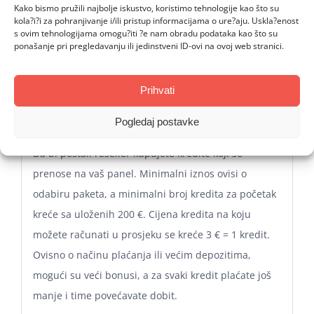
Kako bismo pružili najbolje iskustvo, koristimo tehnologije kao što su
kola?i?i za pohranjivanje i/ili pristup informacijama o ure?aju. Uskla?enost
Opis
s ovim tehnologijama omogu?iti ?e nam obradu podataka kao što su
ponašanje pri pregledavanju ili jedinstveni ID-ovi na ovoj web stranici.
Recenzije (0)
Prihvati
Opis
Pogledaj postavke
Kako IPTV panel radi?
Da bi postali reseller kupujete kredite koji se
prenose na vaš panel. Minimalni iznos ovisi o
odabiru paketa, a minimalni broj kredita za početak
kreće sa uloženih 200 €. Cijena kredita na koju
možete računati u prosjeku se kreće 3 € = 1 kredit.
Ovisno o načinu plaćanja ili većim depozitima,
mogući su veći bonusi, a za svaki kredit plaćate još
manje i time povećavate dobit.