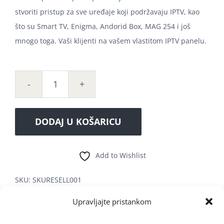
stvoriti pristup za sve uređaje koji podržavaju IPTV, kao
što su Smart TV, Enigma, Andorid Box, MAG 254 i još
mnogo toga. Vaši klijenti na vašem vlastitom IPTV panelu.
BRUTAL
START
količina
DODAJ U KOŠARICU
Add to Wishlist
SKU:
SKURESELL001
Kategorija:
IPTV-RESELLER
Upravljajte pristankom