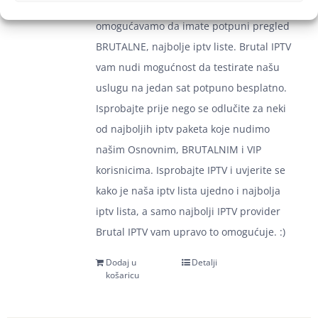
ostalih lista u BRUTAL paketu, te vam tako
omogućavamo da imate potpuni pregled
BRUTALNE, najbolje iptv liste. Brutal IPTV
vam nudi mogućnost da testirate našu
uslugu na jedan sat potpuno besplatno.
Isprobajte prije nego se odlučite za neki
od najboljih iptv paketa koje nudimo
našim Osnovnim, BRUTALNIM i VIP
korisnicima. Isprobajte IPTV i uvjerite se
kako je naša iptv lista ujedno i najbolja
iptv lista, a samo najbolji IPTV provider
Brutal IPTV vam upravo to omogućuje. :)
Dodaj u
Detalji
košaricu