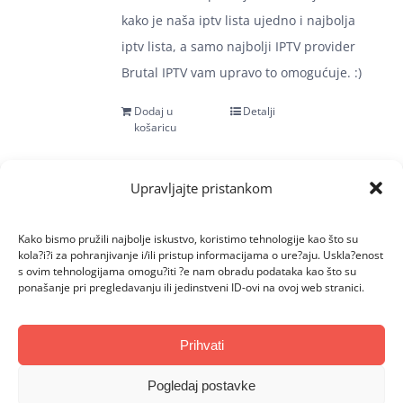
kako je naša iptv lista ujedno i najbolja
iptv lista, a samo najbolji IPTV provider
Brutal IPTV vam upravo to omogućuje. :)
Dodaj u
Detalji
košaricu
Upravljajte pristankom
BRUTAL 3
Kako bismo pružili najbolje iskustvo, koristimo tehnologije kao što su
kola?i?i za pohranjivanje i/ili pristup informacijama o ure?aju. Uskla?enost
€
25.00
s ovim tehnologijama omogu?iti ?e nam obradu podataka kao što su
ponašanje pri pregledavanju ili jedinstveni ID-ovi na ovoj web stranici.
U paketu imate dostupnu kompletnu listu
Prihvati
na pregled koju možete gledati tri
mjeseca. BRUTAL 3 lista se ne razlikuje od
Pogledaj postavke