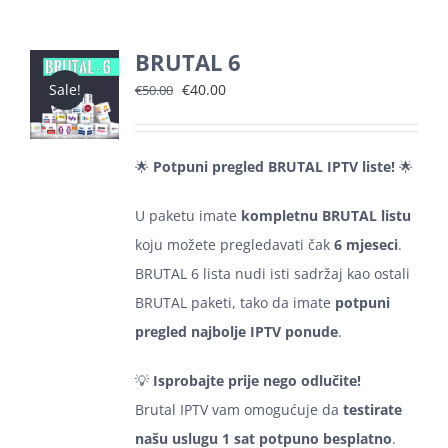
BRUTAL 6
Izvorna
Trenutna
€
40.00
Sale!
€
50.00
cijena
cijena
bila
je:
🌟
Potpuni pregled BRUTAL IPTV liste!
🌟
je:
€40.00.
€50.00.
U paketu imate
kompletnu BRUTAL listu
koju možete pregledavati čak
6 mjeseci
.
BRUTAL 6 lista nudi isti sadržaj kao ostali
BRUTAL paketi, tako da imate
potpuni
pregled najbolje IPTV ponude
.
💡
Isprobajte prije nego odlučite!
Brutal IPTV vam omogućuje da
testirate
našu uslugu 1 sat potpuno besplatno
.