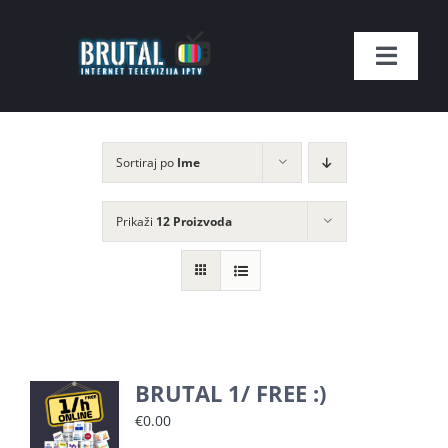
Skip
to
Toggle
content
Naviga
Naslovnica
Sortiraj po
Ime
SHOP
Prikaži
12 Proizvoda
Kontakt
Moj račun
Lista Kanala
BRUTAL 1/ FREE :)
€
0.00
Imate pitanje?