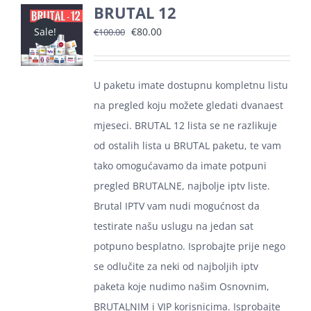
BRUTAL 12
Izvorna
Trenutna
€
80.00
Sale!
€
100.00
cijena
cijena
bila
je:
U paketu imate dostupnu kompletnu listu
je:
€80.00.
na pregled koju možete gledati dvanaest
€100.00.
mjeseci. BRUTAL 12 lista se ne razlikuje
od ostalih lista u BRUTAL paketu, te vam
tako omogućavamo da imate potpuni
pregled BRUTALNE, najbolje iptv liste.
Brutal IPTV vam nudi mogućnost da
testirate našu uslugu na jedan sat
potpuno besplatno. Isprobajte prije nego
se odlučite za neki od najboljih iptv
paketa koje nudimo našim Osnovnim,
BRUTALNIM i VIP korisnicima. Isprobajte