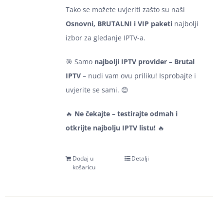
Tako se možete uvjeriti zašto su naši
Osnovni, BRUTALNI i VIP paketi
najbolji
izbor za gledanje IPTV-a.
🎯 Samo
najbolji IPTV provider – Brutal
IPTV
– nudi vam ovu priliku! Isprobajte i
uvjerite se sami. 😊
🔥
Ne čekajte – testirajte odmah i
otkrijte najbolju IPTV listu!
🔥
Dodaj u
Detalji
košaricu