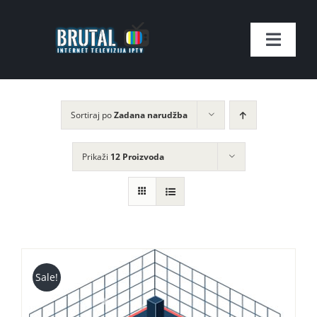
Skip
to
Toggle
content
Naviga
Naslovnica
Sortiraj po
Zadana narudžba
SHOP
Prikaži
12 Proizvoda
Kontakt
Moj račun
Lista Kanala
Sale!
Imate pitanje?